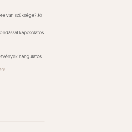
őre van szüksége? Jó
mondással kapcsolatos
dezvények hangulatos
en!