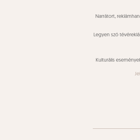
Narrátort, reklámha
Legyen szó tévéreklá
Kulturális eseménye
Je