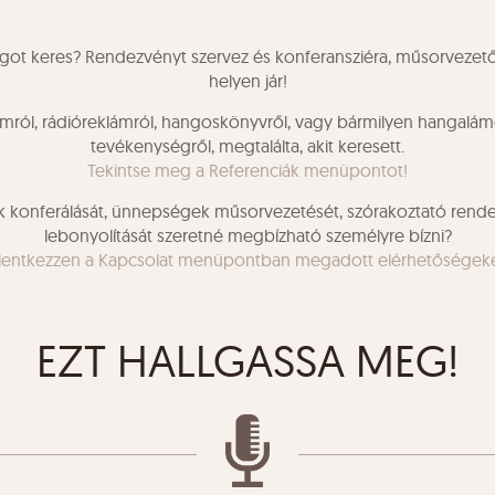
ngot keres? Rendezvényt szervez és konferansziéra, műsorvezet
helyen jár!
mról, rádióreklámról, hangoskönyvről, vagy bármilyen hangalá
tevékenységről, megtalálta, akit keresett.
Tekintse meg a Referenciák menüpontot!
k konferálását, ünnepségek műsorvezetését, szórakoztató ren
lebonyolítását szeretné megbízható személyre bízni?
lentkezzen a Kapcsolat menüpontban megadott elérhetőségek
EZT HALLGASSA MEG!