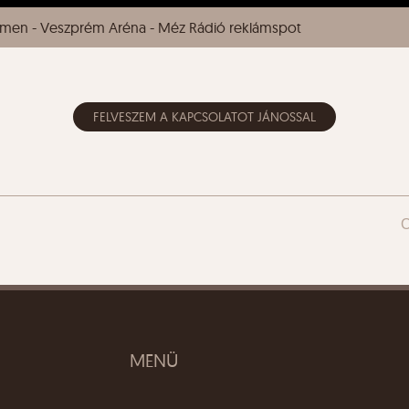
rmen - Veszprém Aréna - Méz Rádió reklámspot
FELVESZEM A KAPCSOLATOT JÁNOSSAL
MENÜ